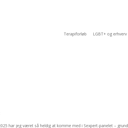
Terapiforløb
LGBT+ og erhverv
t
i 2025 har jeg været så heldig at komme med i Sexpert-panelet – grund