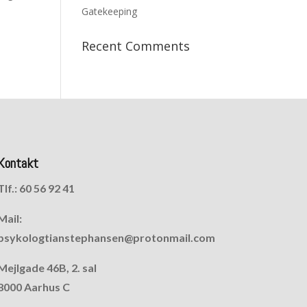
Gatekeeping
Recent Comments
Kontakt
Tlf.: 60 56 92 41
Mail:
psykologtianstephansen@protonmail.com
Mejlgade 46B, 2. sal
8000 Aarhus C