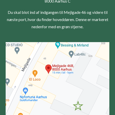
8000 Aarhus C
Du skal blot ind af indgangen til Mejlgade 46 og videre til
næste port, hvor du finder hoveddøren. Denne er markeret
nedenfor med en grøn stjerne.