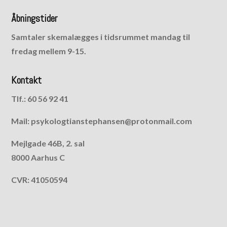
Åbningstider
Samtaler skemalægges i tidsrummet mandag til
fredag mellem 9-15.
Kontakt
Tlf.: 60 56 92 41
Mail: psykologtianstephansen@protonmail.com
Mejlgade 46B, 2. sal
8000 Aarhus C
CVR: 41050594