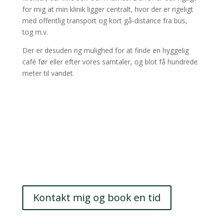
for mig at min klinik ligger centralt, hvor der er rigeligt
med offentlig transport og kort gå-distance fra bus,
tog m.v.
Der er desuden rig mulighed for at finde en hyggelig
café før eller efter vores samtaler, og blot få hundrede
meter til vandet.
NYHED!
Kort ventetid
Jeg har åbent for tilgang, hvilket betyder, at du kan få
en tid til opstart allerede inden for 2-3 uger.
Senest opdateret d. 20/5/2024
Kontakt mig og book en tid